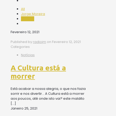
All
Jorge Moreira
radiojm
Fevereiro 12, 2021
Published by
radiojm
on
Fevereiro 12, 2021
Categories
Notícias
A Cultura está a
morrer
Está acabar a nossa alegria, o que nos fazia
sorrir e nos divertir… A Cultura está a morrer
aos poucos, até onde isto vai? este maldito
[…]
Janeiro 25, 2021