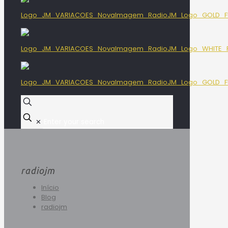
✕
radiojm
Início
Blog
radiojm