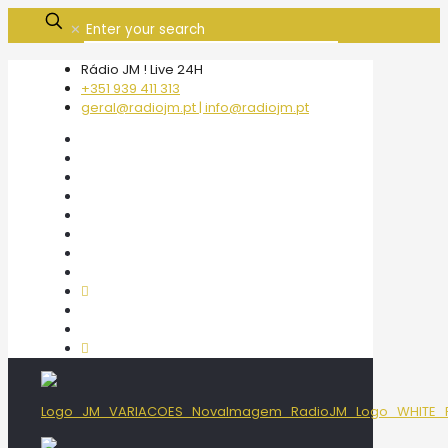
✕
Rádio JM ! Live 24H
+351 939 411 313
geral@radiojm.pt | info@radiojm.pt