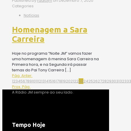
Published by
radiojm
on
Dezembro 7, 2020
Categories
Notícias
Homenagem a Sara
Carreira
Hoje no programa “Noite JM” vamos fazer
uma homenagem à menina Sara Carreira na
Primeira hora, e na Segunda irá passar
temas do Pai Tony Carreira
[…]
Pág. Anter.
1
2
3
4
5
6
7
8
9
10
11
12
13
14
15
16
17
18
19
20
21
22
23
24
25
26
27
28
29
30
31
32
33
Prox. Pág.
A Rádio JM sempre ao seu lado.
Tempo Hoje