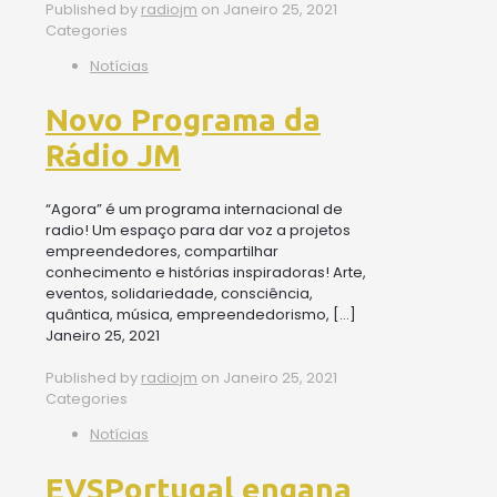
Published by
radiojm
on
Janeiro 25, 2021
Categories
Notícias
Novo Programa da
Rádio JM
“Agora” é um programa internacional de
radio! Um espaço para dar voz a projetos
empreendedores, compartilhar
conhecimento e histórias inspiradoras! Arte,
eventos, solidariedade, consciência,
quântica, música, empreendedorismo,
[…]
Janeiro 25, 2021
Published by
radiojm
on
Janeiro 25, 2021
Categories
Notícias
EVSPortugal engana