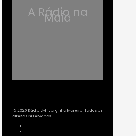
A Rádio na
Maia
@ 2026 Rádio JM | Jorginho Moreira. Todos os
direitos reservados.