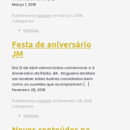
Março 1, 2018
Published by
radiojm
on
Março 1, 2018
Categories
Notícias
Festa de aniversário
JM
Dia 21 de Abril vamos todos comemorar o 4
Aniversário da Rádio JM….Nogueira da Maia
vai receber estes ilustres convidados bem
como os ouvintes que acompanham
[…]
Fevereiro 28, 2018
Published by
radiojm
on
Fevereiro 28, 2018
Categories
Notícias
Novos conteúdos na