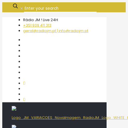
✕
Rádio JM ! Live 24H
+351 939 411 313
geral@radiojm.pt | info@radiojm.pt