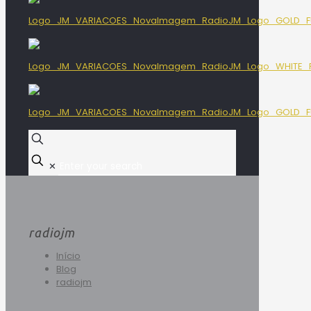
✕
radiojm
Início
Blog
radiojm