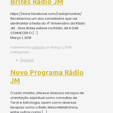
Brites Rádio JM
https://www.facebook.com/radiojmonline/
Recebemos um dos convidados que vai
abrilhantar a festa do 4º Aniversário da Rádio
JM… Dinis Brites esteve na Rádio JM A DAR
CONHECER O
[…]
Março 1, 2018
Published by
radiojm
on
Março 1, 2018
Categories
Notícias
Novo Programa Rádio
JM
O Lado Violeta, oferece diversos serviços de
orientação espiritual como consultas de
Tarot e Astrologia, assim como diversas
terapias como o Reiki, Mesa Metatrónica,
entre outros como
[…]