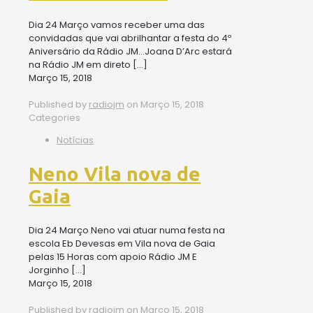
Dia 24 Março vamos receber uma das
convidadas que vai abrilhantar a festa do 4º
Aniversário da Rádio JM…Joana D’Arc estará
na Rádio JM em direto
[…]
Março 15, 2018
Published by
radiojm
on
Março 15, 2018
Categories
Notícias
Neno Vila nova de
Gaia
Dia 24 Março Neno vai atuar numa festa na
escola Eb Devesas em Vila nova de Gaia
pelas 15 Horas com apoio Rádio JM E
Jorginho
[…]
Março 15, 2018
Published by
radiojm
on
Março 15, 2018