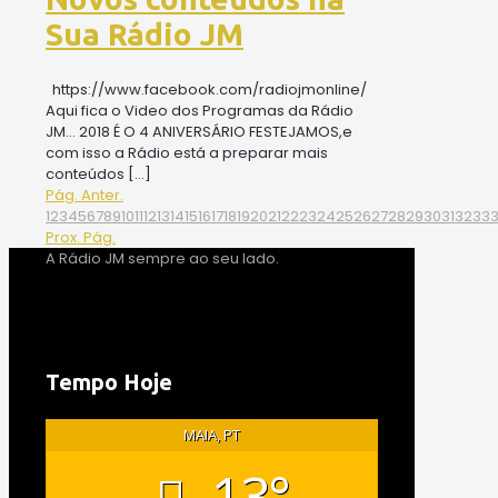
Sua Rádio JM
https://www.facebook.com/radiojmonline/
Aqui fica o Video dos Programas da Rádio
JM… 2018 É O 4 ANIVERSÁRIO FESTEJAMOS,e
com isso a Rádio está a preparar mais
conteúdos
[…]
Pág. Anter.
1
2
3
4
5
6
7
8
9
10
11
12
13
14
15
16
17
18
19
20
21
22
23
24
25
26
27
28
29
30
31
32
33
Prox. Pág.
A Rádio JM sempre ao seu lado.
Tempo Hoje
MAIA, PT
13°