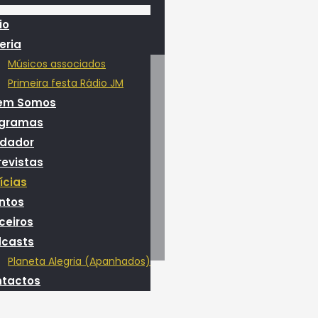
io
eria
Músicos associados
Primeira festa Rádio JM
em Somos
ogramas
dador
revistas
ícias
ntos
ceiros
casts
Planeta Alegria (Apanhados)
tactos