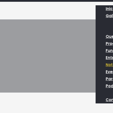
Inic
Gal
Qu
Pr
Fun
Ent
Not
Eve
Par
Pod
Con