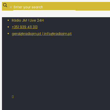
✕
Rádio JM ! Live 24H
+351 939 411 313
geral@radiojm.pt | info@radiojm.pt