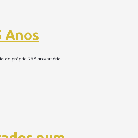
5 Anos
 do próprio 75.º aniversário.
izados num