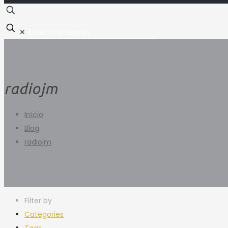
✕
radiojm
Início
Blog
radiojm
Filter by
Categories
Tags