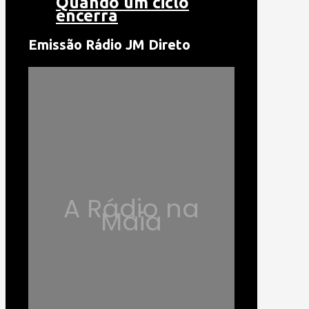
Quando um ciclo
encerra
Emissão Rádio JM Direto
A Rádio na
Maia