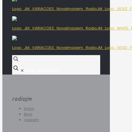
✕
radiojm
Início
Blog
radiojm