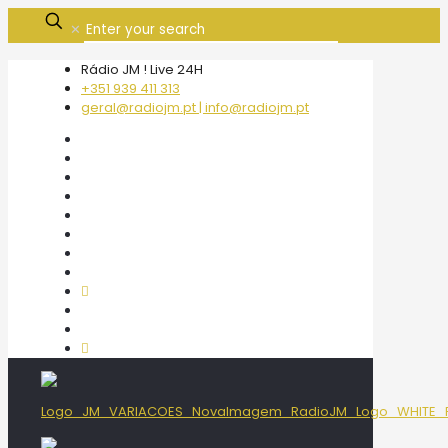
✕
Rádio JM ! Live 24H
+351 939 411 313
geral@radiojm.pt | info@radiojm.pt