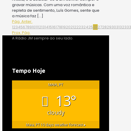
gravar músicas. Com uma voz romântica e
repleta de sentimento, Luís Gomes, sente que
a música faz
[…]
Pág. Anter.
1
2
3
4
5
6
7
8
9
10
11
12
13
14
15
16
17
18
19
20
21
22
23
24
25
26
27
28
29
30
31
32
33
Prox. Pág.
A Rádio JM sempre ao seu lado.
Tempo Hoje
MAIA, PT
13°
cloudy
Maia, PT
10 days weather forecast ▸