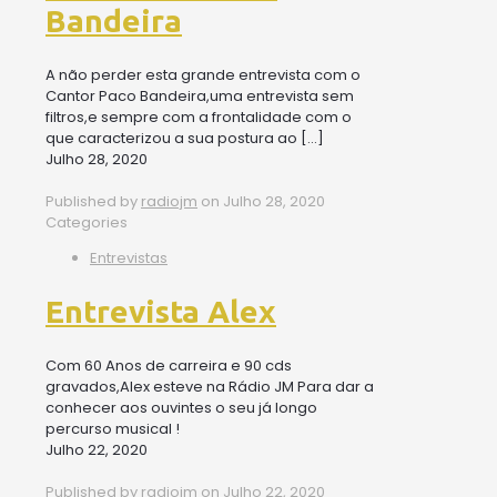
Bandeira
A não perder esta grande entrevista com o
Cantor Paco Bandeira,uma entrevista sem
filtros,e sempre com a frontalidade com o
que caracterizou a sua postura ao
[…]
Julho 28, 2020
Published by
radiojm
on
Julho 28, 2020
Categories
Entrevistas
Entrevista Alex
Com 60 Anos de carreira e 90 cds
gravados,Alex esteve na Rádio JM Para dar a
conhecer aos ouvintes o seu já longo
percurso musical !
Julho 22, 2020
Published by
radiojm
on
Julho 22, 2020