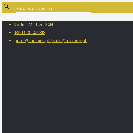
✕
Rádio JM ! Live 24H
+351 939 411 313
geral@radiojm.pt | info@radiojm.pt