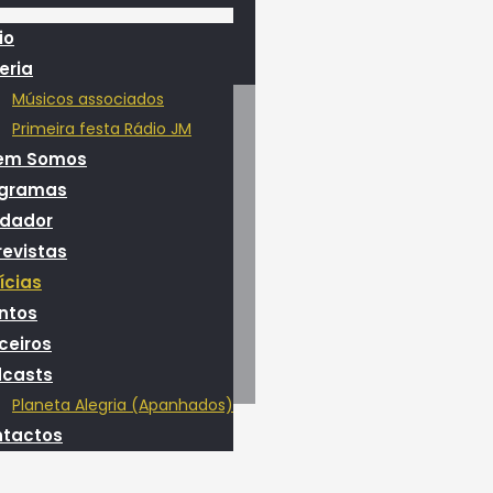
io
eria
Músicos associados
Primeira festa Rádio JM
em Somos
ogramas
dador
revistas
ícias
ntos
ceiros
casts
Planeta Alegria (Apanhados)
tactos