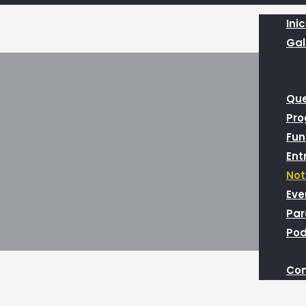
Inic
Gal
Qu
Pr
Fun
Ent
Not
Eve
Par
Pod
Con