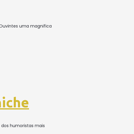
s Ouvintes uma magnifica
niche
m dos humoristas mais