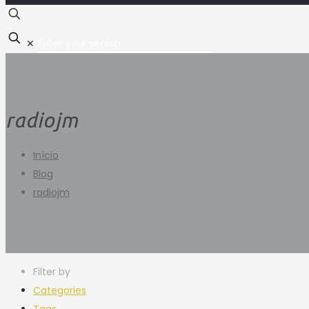
✕
radiojm
Início
Blog
radiojm
Filter by
Categories
Tags